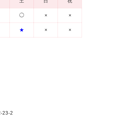
土
日
祝
◯
×
×
★
×
×
23-2