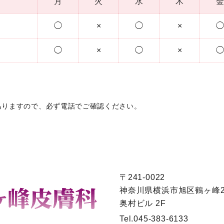
月
火
水
木
金
◯
×
◯
×
◯
◯
×
◯
×
◯
ありますので、
必ず電話でご確認ください。
〒241-0022
神奈川県横浜市旭区鶴ヶ峰2-
奥村ビル 2F
Tel.
045-383-6133